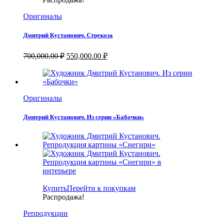
Оригиналы
Дмитрий Кустанович. Стрекоза
Первоначальная
Текущая
700,000.00
₽
550,000.00
₽
цена
цена:
составляла
550,000.00 ₽.
700,000.00 ₽.
Оригиналы
Дмитрий Кустанович. Из серии «Бабочки»
Купить
Перейти к покупкам
Распродажа!
Репродукции