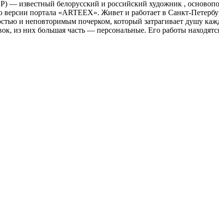
СР) — известный белорусский и российский художник , основоп
 версии портала «ARTEEX». Живет и работает в Санкт-Петербур
стью и неповторимым почерком, который затрагивает душу кажд
ок, из них большая часть — персональные. Его работы находятся