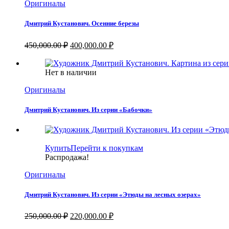
Оригиналы
Дмитрий Кустанович. Осенние березы
Первоначальная
Текущая
450,000.00
₽
400,000.00
₽
цена
цена:
составляла
400,000.00 ₽.
Нет в наличии
450,000.00 ₽.
Оригиналы
Дмитрий Кустанович. Из серии «Бабочки»
Купить
Перейти к покупкам
Распродажа!
Оригиналы
Дмитрий Кустанович. Из серии «Этюды на лесных озерах»
Первоначальная
Текущая
250,000.00
₽
220,000.00
₽
цена
цена: