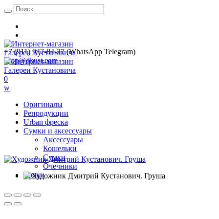
+7 (911) 947-84-27 (WhatsApp Telegram)
shop@dkust.com
0
w
Оригиналы
Репродукции
Urban фреска
Сумки и аксессуары
Аксессуары
Кошельки
Сумки
Очечники
Уроки