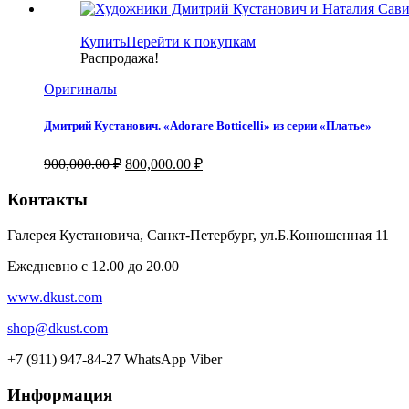
составляла
220,000.00 ₽.
250,000.00 ₽.
Купить
Перейти к покупкам
Распродажа!
Оригиналы
Дмитрий Кустанович. «Аdorare Botticelli» из серии «Платье»
Первоначальная
Текущая
900,000.00
₽
800,000.00
₽
цена
цена:
составляла
800,000.00 ₽.
Контакты
900,000.00 ₽.
Галерея Кустановича, Санкт-Петербург, ул.Б.Конюшенная 11
Ежедневно с 12.00 до 20.00
www.dkust.com
shop@dkust.com
+7 (911) 947-84-27 WhatsApp Viber
Информация