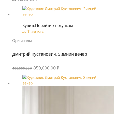
Купить
Перейти к покупкам
до 31 августа!
Оригиналы
Дмитрий Кустанович. Зимний вечер
Original
Current
350,000.00
₽
400,000.00
₽
price
price
was:
is:
400,000.00 ₽.
350,000.00 ₽.