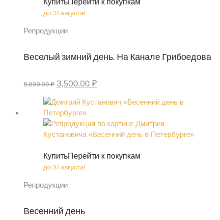
Купить
Перейти к покупкам
до 31 августа!
Репродукции
Веселый зимний день. На Канале Грибоедова
Original
Current
3,500.00
₽
5,000.00
₽
price
price
was:
is:
5,000.00 ₽.
3,500.00 ₽.
Купить
Перейти к покупкам
до 31 августа!
Репродукции
Весенний день