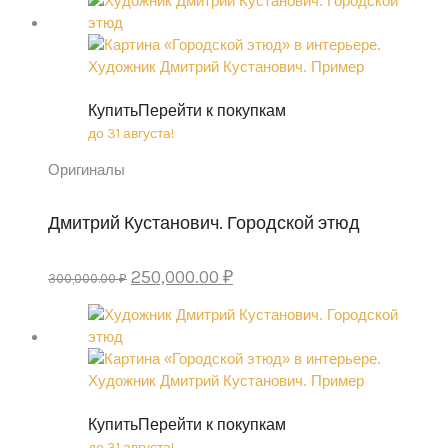
was:
is:
270,000.00 ₽.
230,000.00 ₽.
Купить
Перейти к покупкам
до 31 августа!
Оригиналы
Дмитрий Кустанович. Городской этюд
Original
Current
250,000.00
₽
300,000.00
₽
price
price
was:
is:
300,000.00 ₽.
250,000.00 ₽.
Купить
Перейти к покупкам
до 31 августа!