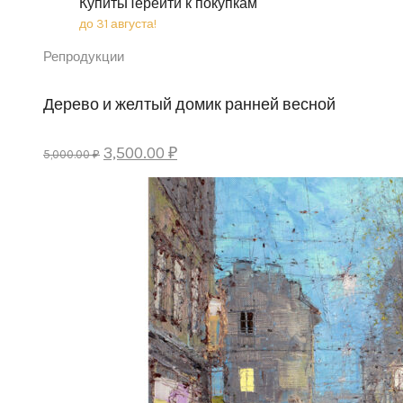
Купить
Перейти к покупкам
до 31 августа!
Репродукции
Дерево и желтый домик ранней весной
Original
Current
3,500.00
₽
5,000.00
₽
price
price
was:
is:
5,000.00 ₽.
3,500.00 ₽.