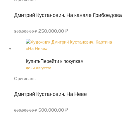
Дмитрий Кустанович. На канале Грибоедова
Original
Current
250,000.00
₽
300,000.00
₽
price
price
was:
is:
300,000.00 ₽.
250,000.00 ₽.
Купить
Перейти к покупкам
до 31 августа!
Оригиналы
Дмитрий Кустанович. На Неве
Original
Current
500,000.00
₽
600,000.00
₽
price
price
was:
is:
600,000.00 ₽.
500,000.00 ₽.