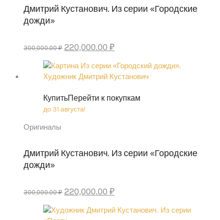
Дмитрий Кустанович. Из серии «Городские
дожди»
Original
Current
220,000.00
₽
300,000.00
₽
price
price
was:
is:
300,000.00 ₽.
220,000.00 ₽.
Купить
Перейти к покупкам
до 31 августа!
Оригиналы
Дмитрий Кустанович. Из серии «Городские
дожди»
Original
Current
220,000.00
₽
300,000.00
₽
price
price
was:
is: