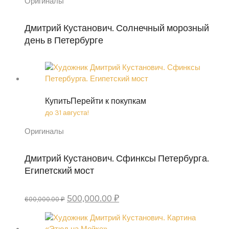
Оригиналы
Дмитрий Кустанович. Солнечный морозный
день в Петербурге
Купить
Перейти к покупкам
до 31 августа!
Оригиналы
Дмитрий Кустанович. Сфинксы Петербурга‎.
Египетский мост
Original
Current
500,000.00
₽
600,000.00
₽
price
price
was:
is: