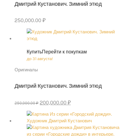
Дмитрий Кустанович. Зимний этюд
250,000.00
₽
Купить
Перейти к покупкам
до 31 августа!
Оригиналы
Дмитрий Кустанович. Зимний этюд
Original
Current
200,000.00
₽
250,000.00
₽
price
price
was:
is:
250,000.00 ₽.
200,000.00 ₽.