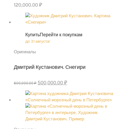
120,000.00
₽
Купить
Перейти к покупкам
до 31 августа!
Оригиналы
Дмитрий Кустанович. Снегири
Original
Current
500,000.00
₽
600,000.00
₽
price
price
was:
is:
600,000.00 ₽.
500,000.00 ₽.