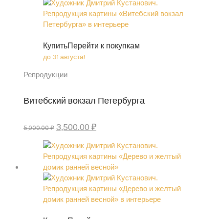
Купить
Перейти к покупкам
до 31 августа!
Репродукции
Витебский вокзал Петербурга
Original
Current
3,500.00
₽
5,000.00
₽
price
price
was:
is:
5,000.00 ₽.
3,500.00 ₽.