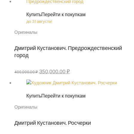
400,000.00 ₽.
350,000.00 ₽.
Купить
Перейти к покупкам
до 31 августа!
Оригиналы
Дмитрий Кустанович. Предрождественский
город
Original
Current
350,000.00
₽
400,000.00
₽
price
price
was:
is:
400,000.00 ₽.
350,000.00 ₽.
Купить
Перейти к покупкам
Оригиналы
Дмитрий Кустанович. Росчерки