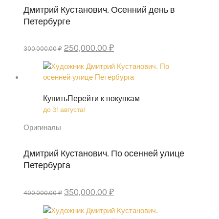
Дмитрий Кустанович. Осенний день в
Петербурге
Original
Current
250,000.00
₽
300,000.00
₽
price
price
was:
is:
300,000.00 ₽.
250,000.00 ₽.
Купить
Перейти к покупкам
до 31 августа!
Оригиналы
Дмитрий Кустанович. По осенней улице
Петербурга
Original
Current
350,000.00
₽
400,000.00
₽
price
price
was:
is: