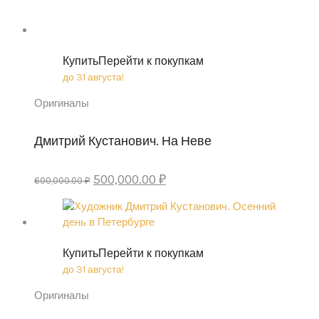
Купить
Перейти к покупкам
до 31 августа!
Оригиналы
Дмитрий Кустанович. На Неве
Original
Current
500,000.00
₽
600,000.00
₽
price
price
was:
is:
600,000.00 ₽.
500,000.00 ₽.
Купить
Перейти к покупкам
до 31 августа!
Оригиналы