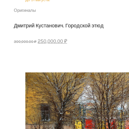
Оригиналы
Дмитрий Кустанович. Городской этюд
Original
Current
250,000.00
₽
300,000.00
₽
price
price
was:
is:
300,000.00 ₽.
250,000.00 ₽.