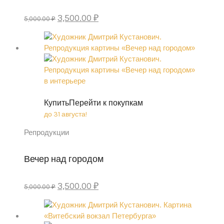
Original
Current
3,500.00
₽
5,000.00
₽
price
price
was:
is:
5,000.00 ₽.
3,500.00 ₽.
Купить
Перейти к покупкам
до 31 августа!
Репродукции
Вечер над городом
Original
Current
3,500.00
₽
5,000.00
₽
price
price
was:
is:
5,000.00 ₽.
3,500.00 ₽.