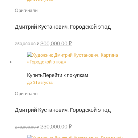
Оригиналы
Дмитрий Кустанович. Городской этюд
Original
Current
200,000.00
₽
250,000.00
₽
price
price
was:
is:
250,000.00 ₽.
200,000.00 ₽.
Купить
Перейти к покупкам
до 31 августа!
Оригиналы
Дмитрий Кустанович. Городской этюд
Original
Current
230,000.00
₽
270,000.00
₽
price
price