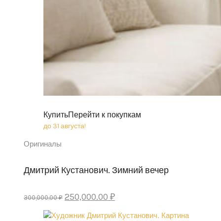
Купить
Перейти к покупкам
до 31 августа!
Оригиналы
Дмитрий Кустанович. Зимний вечер
Original
Current
250,000.00
₽
300,000.00
₽
price
price
was:
is: