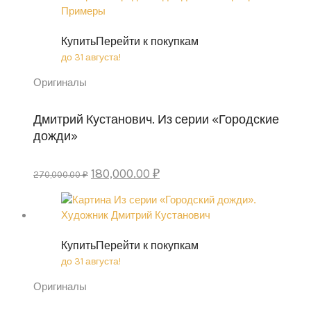
Купить
Перейти к покупкам
до 31 августа!
Оригиналы
Дмитрий Кустанович. Из серии «Городские
дожди»
Original
Current
180,000.00
₽
270,000.00
₽
price
price
was:
is:
270,000.00 ₽.
180,000.00 ₽.
Купить
Перейти к покупкам
до 31 августа!
Оригиналы