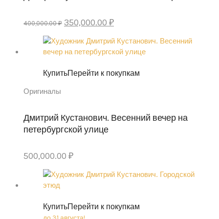
Original
Current
350,000.00
₽
400,000.00
₽
price
price
was:
is:
400,000.00 ₽.
350,000.00 ₽.
Купить
Перейти к покупкам
Оригиналы
Дмитрий Кустанович. Весенний вечер на
петербургской улице
500,000.00
₽
Купить
Перейти к покупкам
до 31 августа!