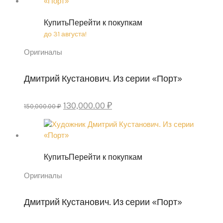
300,000.00 ₽.
220,000.00 ₽.
Купить
Перейти к покупкам
до 31 августа!
Оригиналы
Дмитрий Кустанович. Из серии «Порт»
Original
Current
130,000.00
₽
150,000.00
₽
price
price
was:
is:
150,000.00 ₽.
130,000.00 ₽.
Купить
Перейти к покупкам
Оригиналы
Дмитрий Кустанович. Из серии «Порт»