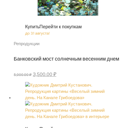
Купить
Перейти к покупкам
до 31 августа!
Репродукции
Банковский мост солнечным весенним днем
Original
Current
3,500.00
₽
5,000.00
₽
price
price
was:
is:
5,000.00 ₽.
3,500.00 ₽.