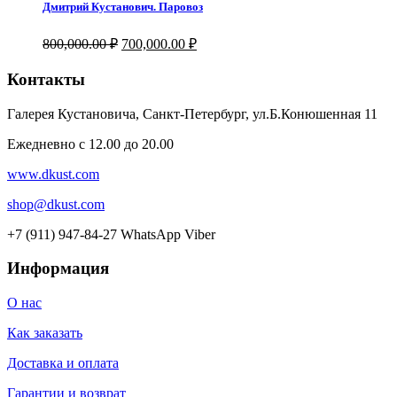
Дмитрий Кустанович. Паровоз
Первоначальная
Текущая
800,000.00
₽
700,000.00
₽
цена
цена:
составляла
700,000.00 ₽.
Контакты
800,000.00 ₽.
Галерея Кустановича, Санкт-Петербург, ул.Б.Конюшенная 11
Ежедневно с 12.00 до 20.00
www.dkust.com
shop@dkust.com
+7 (911) 947-84-27 WhatsApp Viber
Информация
О нас
Как заказать
Доставка и оплата
Гарантии и возврат