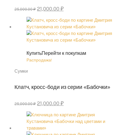
Первоначальная
Текущая
21,000.00
₽
25,000.00
₽
цена
цена:
составляла
21,000.00 ₽.
25,000.00 ₽.
Купить
Перейти к покупкам
Распродажа!
Сумки
Клатч, кросс-боди из серии «Бабочки»
Первоначальная
Текущая
21,000.00
₽
25,000.00
₽
цена
цена:
составляла
21,000.00 ₽.
25,000.00 ₽.