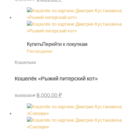
цена
цена:
составляла
9,500.00 ₽.
12,000.00 ₽.
Купить
Перейти к покупкам
Распродажа!
Кошельки
Кошелёк «Рыжий питерский кот»
Первоначальная
Текущая
8,000.00
₽
10,000.00
₽
цена
цена:
составляла
8,000.00 ₽.
10,000.00 ₽.