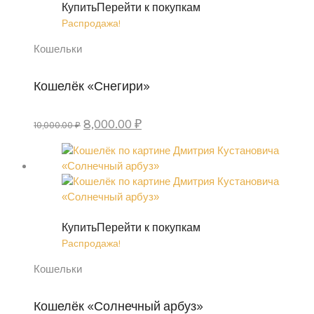
Купить
Перейти к покупкам
Распродажа!
Кошельки
Кошелёк «Снегири»
Первоначальная
Текущая
8,000.00
₽
10,000.00
₽
цена
цена:
составляла
8,000.00 ₽.
10,000.00 ₽.
Купить
Перейти к покупкам
Распродажа!
Кошельки
Кошелёк «Солнечный арбуз»