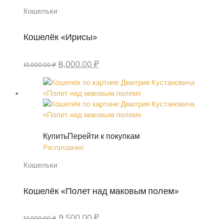
Кошельки
Кошелёк «Ирисы»
Первоначальная
Текущая
8,000.00
₽
10,000.00
₽
цена
цена:
составляла
8,000.00 ₽.
10,000.00 ₽.
Купить
Перейти к покупкам
Распродажа!
Кошельки
Кошелёк «Полет над маковым полем»
Первоначальная
Текущая
9,500.00
₽
12,000.00
₽