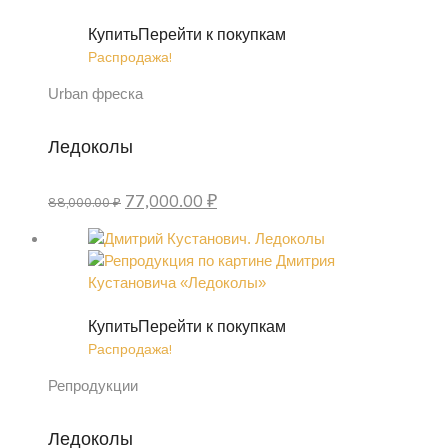
Купить
Перейти к покупкам
Распродажа!
Urban фреска
Ледоколы
Первоначальная
Текущая
77,000.00
₽
88,000.00
₽
цена
цена:
составляла
77,000.00 ₽.
88,000.00 ₽.
Купить
Перейти к покупкам
Распродажа!
Репродукции
Ледоколы