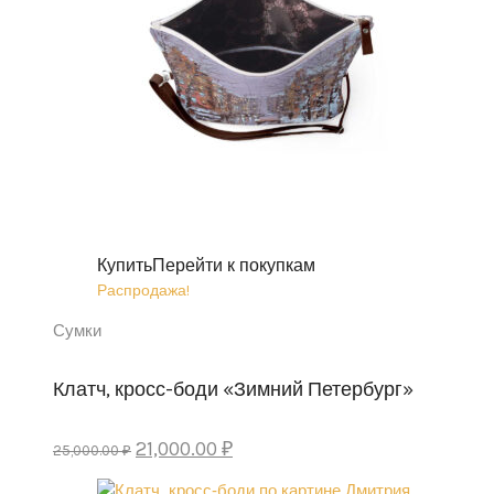
Купить
Перейти к покупкам
Распродажа!
Сумки
Клатч, кросс-боди «Зимний Петербург»
Первоначальная
Текущая
21,000.00
₽
25,000.00
₽
цена
цена: