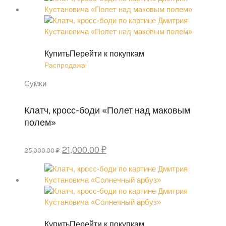
составляла
21,000.00 ₽.
25,000.00 ₽.
Купить
Перейти к покупкам
Распродажа!
Сумки
Клатч, кросс-боди «Полет над маковым
полем»
Первоначальная
Текущая
21,000.00
₽
25,000.00
₽
цена
цена:
составляла
21,000.00 ₽.
25,000.00 ₽.
Купить
Перейти к покупкам