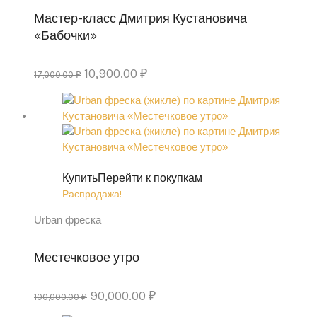
Мастер-класс Дмитрия Кустановича
«Бабочки»
Первоначальная
Текущая
10,900.00
₽
17,000.00
₽
цена
цена:
составляла
10,900.00 ₽.
17,000.00 ₽.
Купить
Перейти к покупкам
Распродажа!
Urban фреска
Местечковое утро
Первоначальная
Текущая
90,000.00
₽
100,000.00
₽
цена
цена: