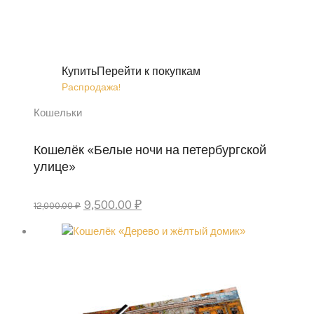
Купить
Перейти к покупкам
Распродажа!
Кошельки
Кошелёк «Белые ночи на петербургской
улице»
Первоначальная
Текущая
9,500.00
₽
12,000.00
₽
цена
цена:
составляла
9,500.00 ₽.
12,000.00 ₽.