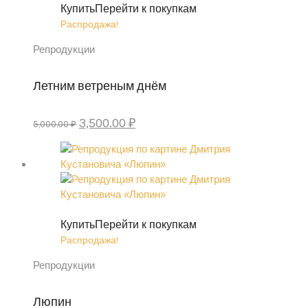
Купить
Перейти к покупкам
Распродажа!
Репродукции
Летним ветреным днём
Первоначальная
Текущая
3,500.00
₽
5,000.00
₽
цена
цена:
составляла
3,500.00 ₽.
5,000.00 ₽.
Купить
Перейти к покупкам
Распродажа!
Репродукции
Люпин