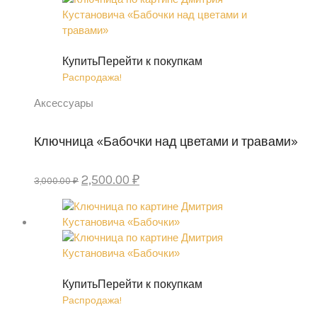
Купить
Перейти к покупкам
Распродажа!
Аксессуары
Ключница «Бабочки над цветами и травами»
Первоначальная
Текущая
2,500.00
₽
3,000.00
₽
цена
цена:
составляла
2,500.00 ₽.
3,000.00 ₽.
Купить
Перейти к покупкам
Распродажа!