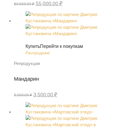
Первоначальная
Текущая
55,000.00
₽
60,000.00
₽
цена
цена:
составляла
55,000.00 ₽.
60,000.00 ₽.
Купить
Перейти к покупкам
Распродажа!
Репродукции
Мандарин
Первоначальная
Текущая
3,500.00
₽
5,000.00
₽
цена
цена:
составляла
3,500.00 ₽.
5,000.00 ₽.