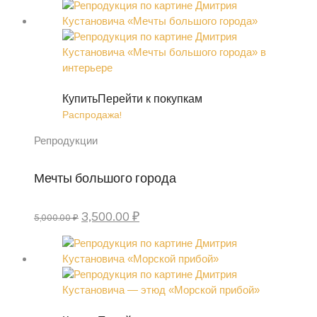
составляла
90,000.00 ₽.
100,000.00 ₽.
Купить
Перейти к покупкам
Распродажа!
Репродукции
Мечты большого города
Первоначальная
Текущая
3,500.00
₽
5,000.00
₽
цена
цена:
составляла
3,500.00 ₽.
5,000.00 ₽.