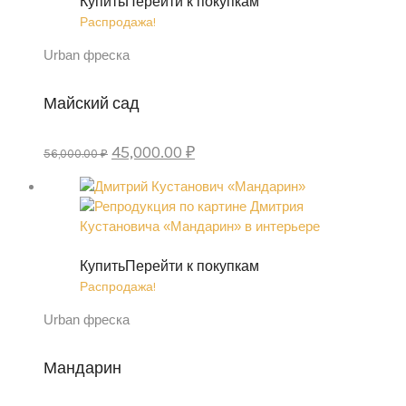
Купить
Перейти к покупкам
Распродажа!
Urban фреска
Майский сад
Первоначальная
Текущая
45,000.00
₽
56,000.00
₽
цена
цена:
составляла
45,000.00 ₽.
56,000.00 ₽.
Купить
Перейти к покупкам
Распродажа!
Urban фреска
Мандарин