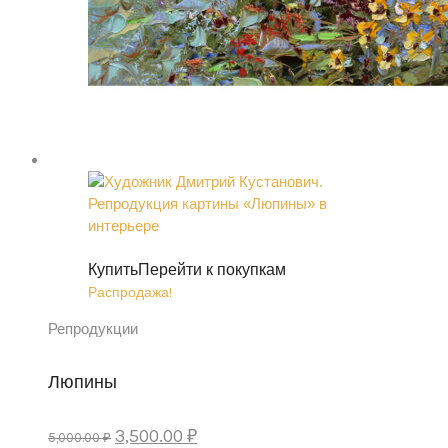
Купить
Перейти к покупкам
Распродажа!
Репродукции
Люпины
Первоначальная
Текущая
3,500.00
₽
5,000.00
₽