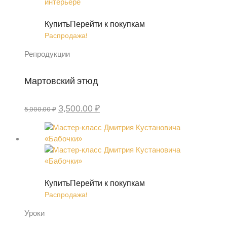
Купить
Перейти к покупкам
Распродажа!
Репродукции
Мартовский этюд
Первоначальная
Текущая
3,500.00
₽
5,000.00
₽
цена
цена:
составляла
3,500.00 ₽.
5,000.00 ₽.
Купить
Перейти к покупкам
Распродажа!
Уроки