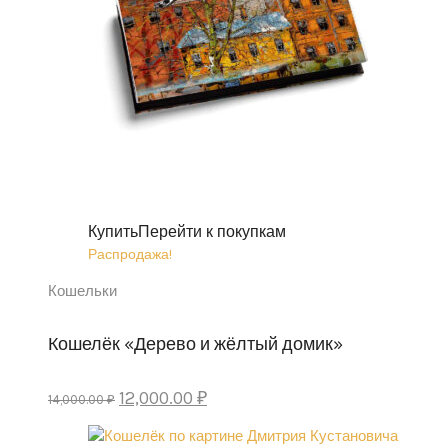
Купить
Перейти к покупкам
Распродажа!
Кошельки
Кошелёк «Дерево и жёлтый домик»
Первоначальная
Текущая
12,000.00
₽
14,000.00
₽
цена
цена:
составляла
12,000.00 ₽.