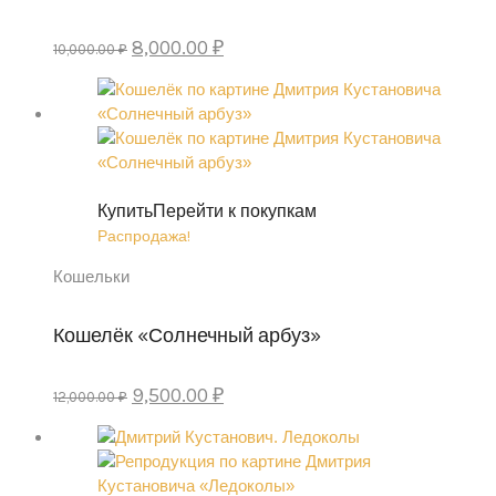
Первоначальная
Текущая
8,000.00
₽
10,000.00
₽
цена
цена:
составляла
8,000.00 ₽.
10,000.00 ₽.
Купить
Перейти к покупкам
Распродажа!
Кошельки
Кошелёк «Солнечный арбуз»
Первоначальная
Текущая
9,500.00
₽
12,000.00
₽
цена
цена:
составляла
9,500.00 ₽.
12,000.00 ₽.