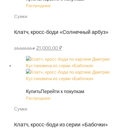
Распродажа!
Сумки
Клатч, кросс-боди «Солнечный арбуз»
Первоначальная
Текущая
21,000.00
₽
25,000.00
₽
цена
цена:
составляла
21,000.00 ₽.
25,000.00 ₽.
Купить
Перейти к покупкам
Распродажа!
Сумки
Клатч, кросс-боди из серии «Бабочки»