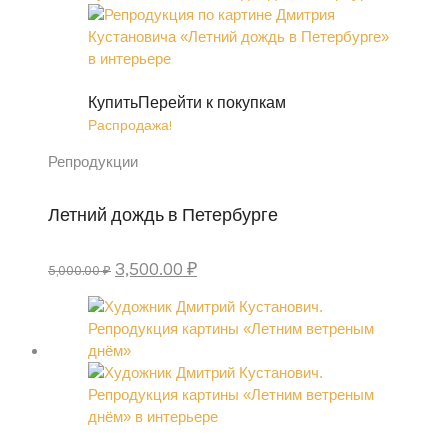
64,000.00 ₽.
Купить
Перейти к покупкам
Распродажа!
Репродукции
Летний дождь в Петербурге
Первоначальная
Текущая
3,500.00
₽
5,000.00
₽
цена
цена:
составляла
3,500.00 ₽.
5,000.00 ₽.