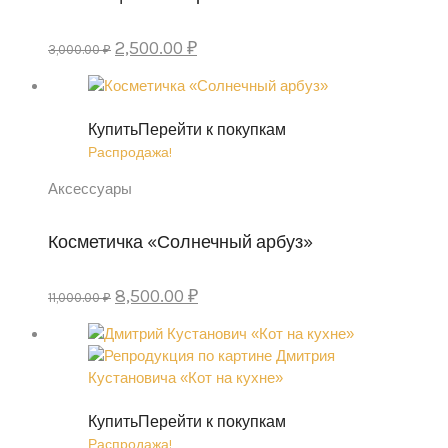
Первоначальная
Текущая
2,500.00
₽
3,000.00
₽
цена
цена:
составляла
2,500.00 ₽.
3,000.00 ₽.
Купить
Перейти к покупкам
Распродажа!
Аксессуары
Косметичка «Солнечный арбуз»
Первоначальная
Текущая
8,500.00
₽
11,000.00
₽
цена
цена:
составляла
8,500.00 ₽.
11,000.00 ₽.
Купить
Перейти к покупкам
Распродажа!