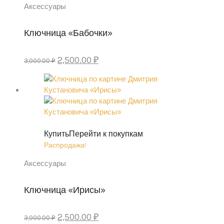
Аксессуары
Ключница «Бабочки»
Первоначальная
Текущая
2,500.00
₽
3,000.00
₽
цена
цена:
составляла
2,500.00 ₽.
3,000.00 ₽.
Купить
Перейти к покупкам
Распродажа!
Аксессуары
Ключница «Ирисы»
Первоначальная
Текущая
2,500.00
₽
3,000.00
₽