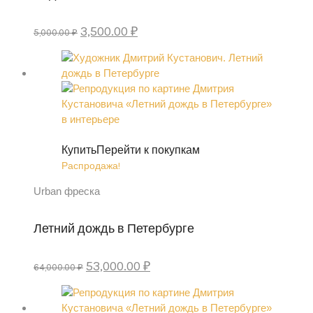
Первоначальная
Текущая
3,500.00
₽
5,000.00
₽
цена
цена:
составляла
3,500.00 ₽.
5,000.00 ₽.
Купить
Перейти к покупкам
Распродажа!
Urban фреска
Летний дождь в Петербурге
Первоначальная
Текущая
53,000.00
₽
64,000.00
₽
цена
цена:
составляла
53,000.00 ₽.