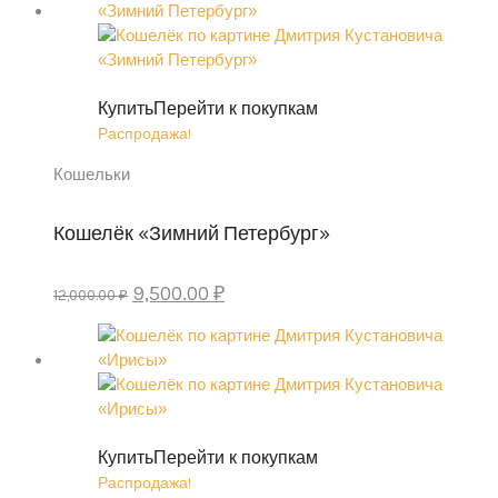
14,000.00 ₽.
Купить
Перейти к покупкам
Распродажа!
Кошельки
Кошелёк «Зимний Петербург»
Первоначальная
Текущая
9,500.00
₽
12,000.00
₽
цена
цена:
составляла
9,500.00 ₽.
12,000.00 ₽.
Купить
Перейти к покупкам
Распродажа!