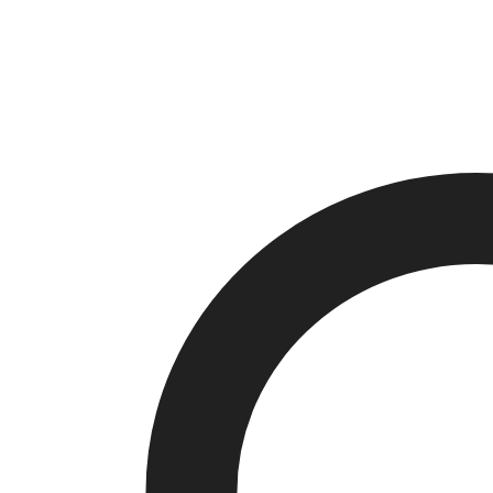
аллея.
Александро-
Невская
лавра