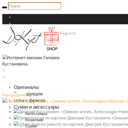
+7 (911) 947-84-27 (WhatsApp Telegram)
shop@dkust.com
0
w
Оригиналы
Репродукции
Распродажа!
Urban фреска
Сумки и аксессуары
Аксессуары
Кошельки
Сумки