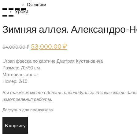
Очечники
Уроки
Зимняя аллея. Александро-Н
Первоначальная
Текущая
53,000.00
₽
64,000.00
₽
цена
цена:
Urban фреска по картине Дмитрия Кустановича
составляла
53,000.00 ₽.
Размер: 70×90 см
64,000.00 ₽.
Материал: холст
Номер: 2/10
Вы также можете сделать индивидуальный заказ жикле данн
изготовления работы.
Доступно для предзаказа
Количество
В корзину
товара
Зимняя