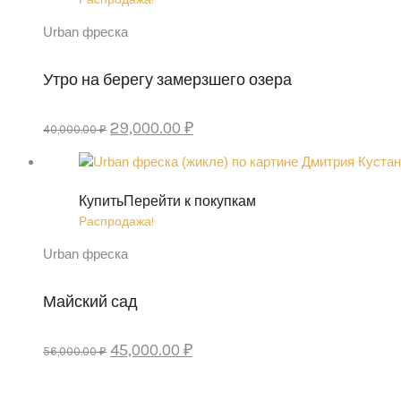
Urban фреска
Утро на берегу замерзшего озера
Первоначальная
Текущая
29,000.00
₽
40,000.00
₽
цена
цена:
составляла
29,000.00 ₽.
40,000.00 ₽.
Купить
Перейти к покупкам
Распродажа!
Urban фреска
Майский сад
Первоначальная
Текущая
45,000.00
₽
56,000.00
₽
цена
цена:
составляла
45,000.00 ₽.