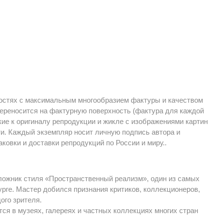
хностях с максимальным многообразием фактуры и качеством
ереносится на фактурную поверхность (фактура для каждой
кие к оригиналу репродукции и жикле с изображениями картин
и. Каждый экземпляр носит личную подпись автора и
овки и доставки репродукций по России и миру..
оложник стиля «Пространственный реализм», один из самых
ге. Мастер добился признания критиков, коллекционеров,
ого зрителя.
ся в музеях, галереях и частных коллекциях многих стран