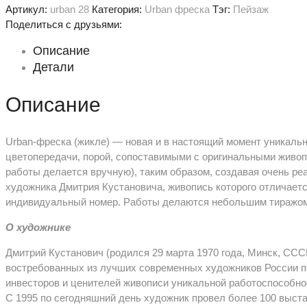
Артикул:
urban 28
Категория:
Urban фреска
Тэг:
Пейзаж
Поделиться с друзьями:
Описание
Детали
Описание
Urban-фреска (жикле) — новая и в настоящий момент уникаль
цветопередачи, порой, сопоставимыми с оригинальными живо
работы делается вручную), таким образом, создавая очень ре
художника Дмитрия Кустановича, живопись которого отличае
индивидуальный номер. Работы делаются небольшим тиражом. 
О художнике
Дмитрий Кустанович (родился 29 марта 1970 года, Минск, СС
востребованных из лучших современных художников России по
инвесторов и ценителей живописи уникальной работоспособно
С 1995 по сегодняшний день художник провел более 100 выста