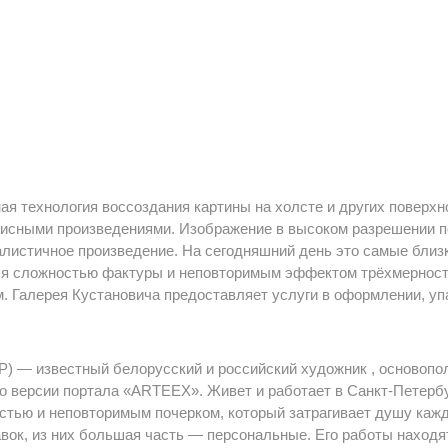
ная технология воссоздания картины на холсте и других повер
писными произведениями. Изображение в высоком разрешении п
алистичное произведение. На сегодняшний день это самые близ
тся сложностью фактуры и неповторимым эффектом трёхмерност
Галерея Кустановича предоставляет услуги в оформлении, упак
СР) — известный белорусский и российский художник , основоп
 версии портала «ARTEEX». Живет и работает в Санкт-Петербур
стью и неповторимым почерком, который затрагивает душу кажд
вок, из них большая часть — персональные. Его работы находят