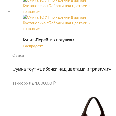
Купить
Перейти к покупкам
Распродажа!
Сумки
Сумка тоут «Бабочки над цветами и травами»
Первоначальная
Текущая
24,000.00
₽
33,000.00
₽
цена
цена:
составляла
24,000.00 ₽.
33,000.00 ₽.