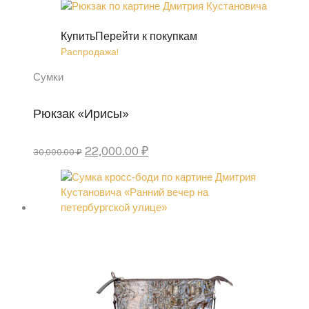
Купить
Перейти к покупкам
Распродажа!
Сумки
Рюкзак «Ирисы»
Первоначальная
Текущая
22,000.00
₽
30,000.00
₽
цена
цена:
составляла
22,000.00 ₽.
30,000.00 ₽.