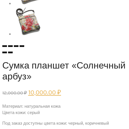
Сумка планшет «Солнечный
арбуз»
Первоначальная
Текущая
10,000.00
₽
12,000.00
₽
цена
цена:
Материал: натуральная кожа
составляла
10,000.00 ₽.
Цвета кожи: серый
12,000.00 ₽.
Под заказ доступны цвета кожи: черный, коричневый