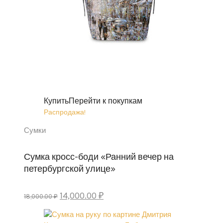
Купить
Перейти к покупкам
Распродажа!
Сумки
Сумка кросс-боди «Ранний вечер на
петербургской улице»
Первоначальная
Текущая
14,000.00
₽
18,000.00
₽
цена
цена:
составляла
14,000.00 ₽.