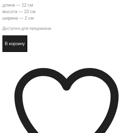
длина — 22 см
высота — 23 см
ширина — 2 см
Доступно для предзаказа
Количество
В корзину
товара
Сумка
планшет
«Солнечный
арбуз»