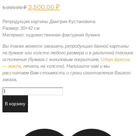
Первоначальная
Текущая
3,500.00
₽
5,000.00
₽
цена
цена:
Репродукция картины Дмитрия Кустановича
составляла
3,500.00 ₽.
Размер: 30×42 см
5,000.00 ₽.
Материал: художественная фактурная бумага
Вы также можете заказать репродукцию данной картины
на бумаге или холсте любого размера и в различной технике
исполнения (бумага с виниловым покрытием,
Urban фреска
— жикле
, печать на холсте).
Напишите нам и мы
рассчитаем Вам стоимость и сроки изготовления Вашего
заказа.
Количество
товара
Стрекоза
В корзину