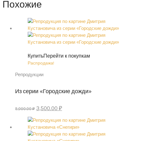
Похожие
Купить
Перейти к покупкам
Распродажа!
Репродукции
Из серии «Городские дожди»
Первоначальная
Текущая
3,500.00
₽
5,000.00
₽
цена
цена:
составляла
3,500.00 ₽.
5,000.00 ₽.