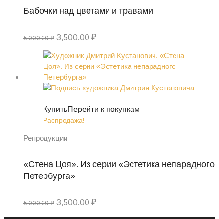
Бабочки над цветами и травами
Первоначальная
Текущая
3,500.00
₽
5,000.00
₽
цена
цена:
составляла
3,500.00 ₽.
5,000.00 ₽.
Купить
Перейти к покупкам
Распродажа!
Репродукции
«Стена Цоя». Из серии «Эстетика непарадного
Петербурга»
Первоначальная
Текущая
3,500.00
₽
5,000.00
₽
цена
цена: