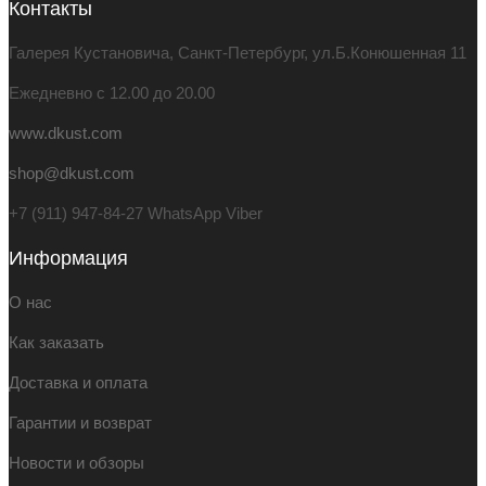
Контакты
составляла
3,500.00 ₽.
5,000.00 ₽.
Галерея Кустановича, Санкт-Петербург, ул.Б.Конюшенная 11
Ежедневно с 12.00 до 20.00
www.dkust.com
shop@dkust.com
+7 (911) 947-84-27 WhatsApp Viber
Информация
О нас
Как заказать
Доставка и оплата
Гарантии и возврат
Новости и обзоры