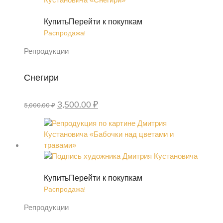
Купить
Перейти к покупкам
Распродажа!
Репродукции
Снегири
Первоначальная
Текущая
3,500.00
₽
5,000.00
₽
цена
цена:
составляла
3,500.00 ₽.
5,000.00 ₽.
Купить
Перейти к покупкам
Распродажа!
Репродукции