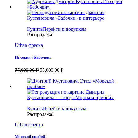
составляла
55,000.00 ₽.
77,000.00 ₽.
Купить
Перейти к покупкам
Распродажа!
Urban фреска
Из серии «Бабочки»
Первоначальная
Текущая
77,000.00
₽
55,000.00
₽
цена
цена:
составляла
55,000.00 ₽.
77,000.00 ₽.
Купить
Перейти к покупкам
Распродажа!
Urban фреска
Морской прибой