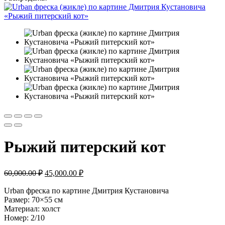
Рыжий питерский кот
Первоначальная
Текущая
60,000.00
₽
45,000.00
₽
цена
цена:
составляла
Urban фреска по картине Дмитрия Кустановича
45,000.00 ₽.
Размер: 70×55 см
60,000.00 ₽.
Материал: холст
Номер: 2/10