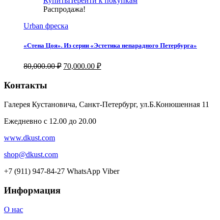
Купить
Перейти к покупкам
Распродажа!
Urban фреска
«Стена Цоя». Из серии «Эстетика непарадного Петербурга»
Первоначальная
Текущая
80,000.00
₽
70,000.00
₽
цена
цена:
составляла
70,000.00 ₽.
Контакты
80,000.00 ₽.
Галерея Кустановича, Санкт-Петербург, ул.Б.Конюшенная 11
Ежедневно с 12.00 до 20.00
www.dkust.com
shop@dkust.com
+7 (911) 947-84-27 WhatsApp Viber
Информация
О нас