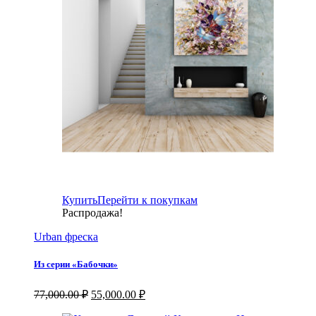
Купить
Перейти к покупкам
Распродажа!
Urban фреска
Из серии «Бабочки»
Первоначальная
Текущая
77,000.00
₽
55,000.00
₽
цена
цена: