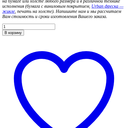
на бумаге или холсте любого размера и в различной технике
исполнения (бумага с виниловым покрытием,
Urban фреска —
жикле
, печать на холсте).
Напишите нам и мы рассчитаем
Вам стоимость и сроки изготовления Вашего заказа.
Количество
товара
В корзину
Розовый
трамвайчик.
Из
серии
«Рождественский
Петербург»