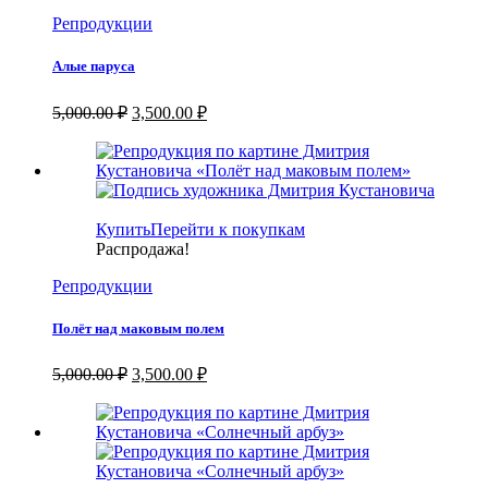
Репродукции
Алые паруса
Первоначальная
Текущая
5,000.00
₽
3,500.00
₽
цена
цена:
составляла
3,500.00 ₽.
5,000.00 ₽.
Купить
Перейти к покупкам
Распродажа!
Репродукции
Полёт над маковым полем
Первоначальная
Текущая
5,000.00
₽
3,500.00
₽
цена
цена:
составляла
3,500.00 ₽.
5,000.00 ₽.