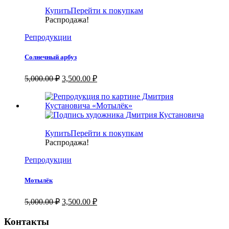
Купить
Перейти к покупкам
Распродажа!
Репродукции
Солнечный арбуз
Первоначальная
Текущая
5,000.00
₽
3,500.00
₽
цена
цена:
составляла
3,500.00 ₽.
5,000.00 ₽.
Купить
Перейти к покупкам
Распродажа!
Репродукции
Мотылёк
Первоначальная
Текущая
5,000.00
₽
3,500.00
₽
цена
цена:
составляла
3,500.00 ₽.
Контакты
5,000.00 ₽.