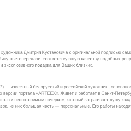
художника Дмитрия Кустановича с оригинальной подписью само
бину цветопередачи, соответствующую качеству подобных репр
 и эксклюзивного подарка для Ваших близких.
СР) — известный белорусский и российский художник , основоп
 версии портала «ARTEEX». Живет и работает в Санкт-Петербур
стью и неповторимым почерком, который затрагивает душу кажд
вок, из них большая часть — персональные. Его работы находят