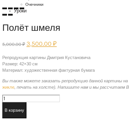
Очечники
Уроки
Полёт шмеля
Первоначальная
Текущая
3,500.00
₽
5,000.00
₽
цена
цена:
Репродукция картины Дмитрия Кустановича
составляла
3,500.00 ₽.
Размер: 42×30 см
5,000.00 ₽.
Материал: художественная фактурная бумага
Вы также можете заказать репродукцию данной картины на б
жикле
, печать на холсте).
Напишите нам и мы рассчитаем Ва
Количество
товара
Полёт
В корзину
шмеля