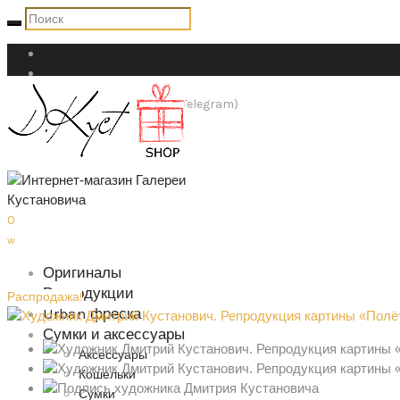
+7 (911) 947-84-27 (WhatsApp Telegram)
shop@dkust.com
0
w
Оригиналы
Репродукции
Распродажа!
Urban фреска
Сумки и аксессуары
Аксессуары
Кошельки
Сумки