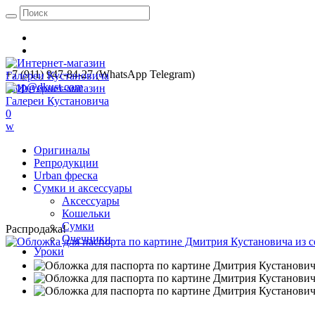
+7 (911) 947-84-27 (WhatsApp Telegram)
shop@dkust.com
0
w
Оригиналы
Репродукции
Urban фреска
Сумки и аксессуары
Аксессуары
Кошельки
Сумки
Распродажа!
Очечники
Уроки