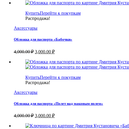
Купить
Перейти к покупкам
Распродажа!
Аксессуары
Обложка для паспорта «Бабочки»
Первоначальная
Текущая
4,000.00
₽
3,000.00
₽
цена
цена:
составляла
3,000.00 ₽.
4,000.00 ₽.
Купить
Перейти к покупкам
Распродажа!
Аксессуары
Обложка для паспорта «Полет над маковым полем»
Первоначальная
Текущая
4,000.00
₽
3,000.00
₽
цена
цена:
составляла
3,000.00 ₽.