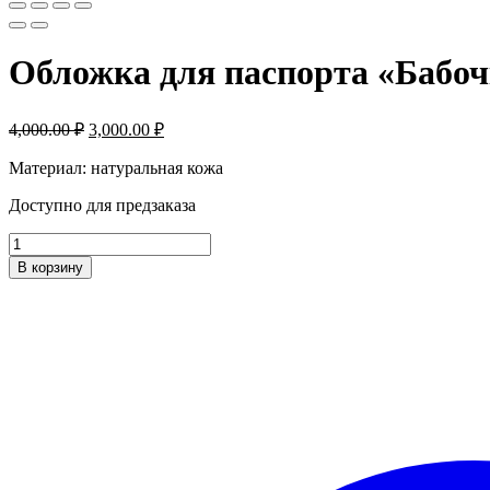
Обложка для паспорта «Бабо
Первоначальная
Текущая
4,000.00
₽
3,000.00
₽
цена
цена:
составляла
Материал: натуральная кожа
3,000.00 ₽.
4,000.00 ₽.
Доступно для предзаказа
Количество
товара
В корзину
Обложка
для
паспорта
«Бабочки»