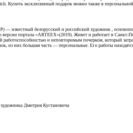
ovich. Купить эксклюзивный подарок можно также в персонально
СР) — известный белорусский и российский художник , основоп
 версии портала «ARTEEX»(2019). Живет и работает в Санкт-Пе
й работоспособностью и неповторимым почерком, который затра
ок, из них большая часть — персональные. Его работы находятся
ы художника Дмитрия Кустановича