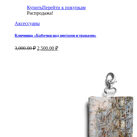
4,000.00 ₽.
Купить
Перейти к покупкам
Распродажа!
Аксессуары
Ключница «Бабочки над цветами и травами»
Первоначальная
Текущая
3,000.00
₽
2,500.00
₽
цена
цена:
составляла
2,500.00 ₽.
3,000.00 ₽.