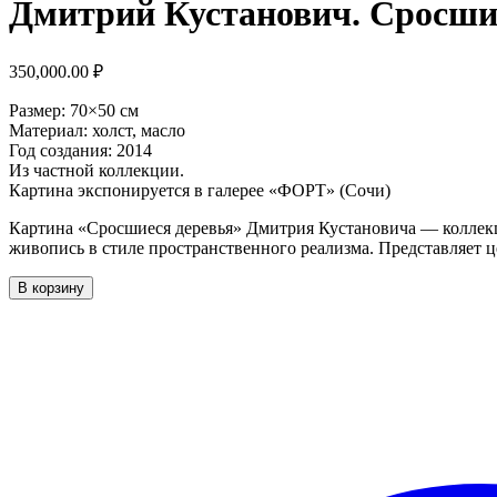
Дмитрий Кустанович. Сросши
350,000.00
₽
Размер: 70×50 см
Материал: холст, масло
Год создания: 2014
Из частной коллекции.
Картина экспонируется в галерее «ФОРТ» (Сочи)
Картина «Сросшиеся деревья» Дмитрия Кустановича — коллекц
живопись в стиле пространственного реализма. Представляет ц
Количество
В корзину
товара
Дмитрий
Кустанович.
Сросшиеся
деревья