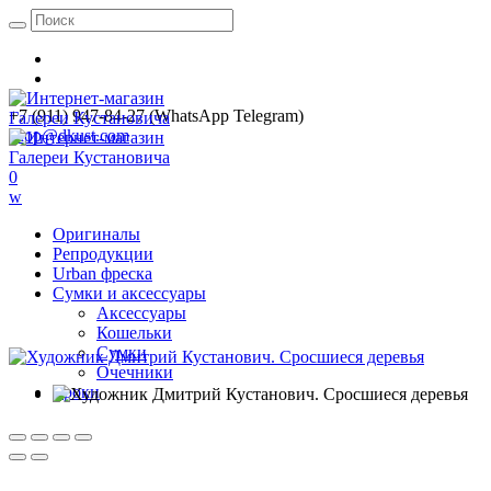
+7 (911) 947-84-27 (WhatsApp Telegram)
shop@dkust.com
0
w
Оригиналы
Репродукции
Urban фреска
Сумки и аксессуары
Аксессуары
Кошельки
Сумки
Очечники
Уроки