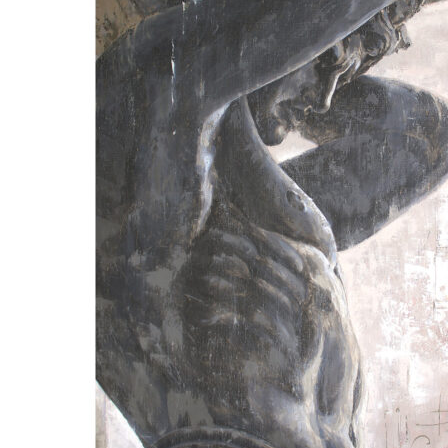
Кошельки
Сумки
Очечники
Уроки