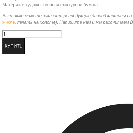
5,000.00 ₽.
3,500.00 ₽.
Материал: художественная фактурная бумага
Вы также можете заказать репродукцию данной картины на б
жикле
, печать на холсте).
Напишите нам и мы рассчитаем Ва
Количество
КУПИТЬ