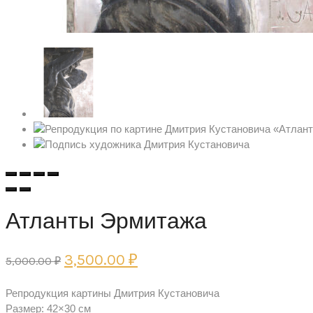
Атланты Эрмитажа
Original
Current
3,500.00
₽
5,000.00
₽
price
price
Репродукция картины Дмитрия Кустановича
was:
is:
Размер: 42×30 см