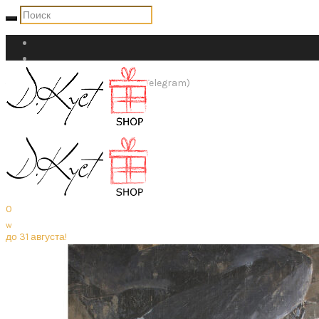
+7 (911) 947-84-27 (WhatsApp Telegram)
shop@dkust.com
0
w
до 31 августа!
Оригиналы
Репродукции
Urban фреска
Сумки и аксессуары
Аксессуары