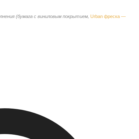
олнения (бумага с виниловым покрытием,
Urban фреска —