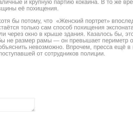
наличные и крупную партию кокаина. В то же в
овщины её похищения.
отя бы потому, что «Женский портрет» впослед
таётся только сам способ похищения экспоната
и через окно в крыше здания. Казалось бы, это
бы не размер рамы — он превышает периметр о
 объяснить невозможно. Впрочем, пресса ещё в
поступавшей от сотрудников полиции.