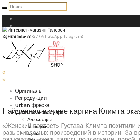
+7 (911) 947-84-27 (WhatsApp Telegram)
shop@dkust.com
0
w
Оригиналы
Репродукции
Urban фреска
Найденная в стене картина Климта ок
Сумки и аксессуары
Аксессуары
«Женский портрет» Густава Климта похитили и
Кошельки
разыскиваемых произведений в истории. За в
Сумки
раз картины оказывались подделками, порой,