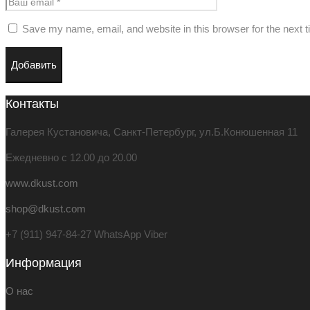
Save my name, email, and website in this browser for the next 
Контакты
Галерея Кустановича, Санкт-Петербург, ул.Б.Конюшенная 11
Ежедневно с 12.00 до 20.00
www.dkust.com
shop@dkust.com
+7 (911) 947-84-27 WhatsApp Viber
Информация
О нас