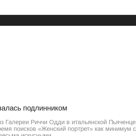
азалась подлинником
з Галереи Риччи Одди в итальянской Пьяченце 
ремя поисков «Женский портрет» как минимум с
 весьма искусными.