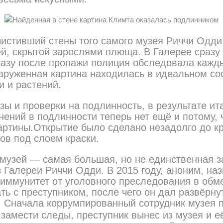
чистивший стены того самого музея Риччи Одди
ей, скрытой зарослями плюща. В Галерее сразу 
сразу после пропажи полиция обследовала кажды
аруженная картина находилась в идеальном сос
и и растений.
ы и проверки на подлинность, в результате ит
ений в подлинности теперь нет ещё и потому,
артины.Открытие было сделано незадолго до кр
ов под слоем краски.
музей — самая большая, но не единственная заг
 Галереи Риччи Одди. В 2015 году, аноним, н
й иммунитет от уголовного преследования в об
ть с преступником, после чего он дал развёрну
. Сначала коррумпированный сотрудник музея 
 замести следы, преступник вынес из музея и 